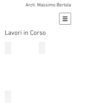
Arch. Massimo Bertola
Lavori in Corso
Villa SA - Milano
Architect's Apt.
Architect's
Apt.
Villa "CC" Boltiere (IT)